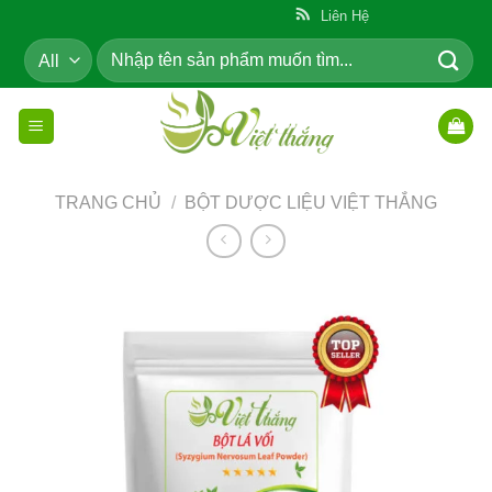
Skip
ẩm Cho Cộng Đồng
Liên Hệ
to
Tìm
content
kiếm:
TRANG CHỦ
/
BỘT DƯỢC LIỆU VIỆT THẮNG