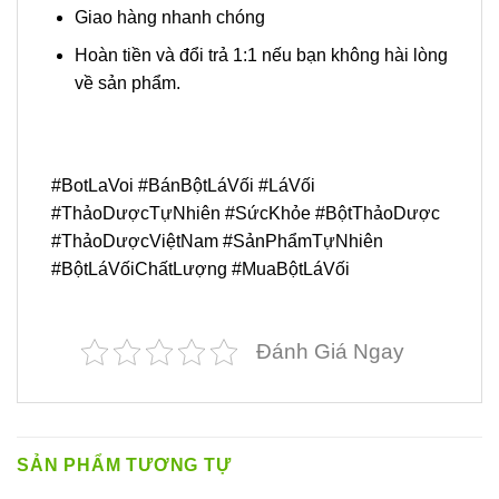
Giao hàng nhanh chóng
Hoàn tiền và đổi trả 1:1 nếu bạn không hài lòng
về sản phẩm.
#BotLaVoi #BánBộtLáVối #LáVối
#ThảoDượcTựNhiên #SứcKhỏe #BộtThảoDược
#ThảoDượcViệtNam #SảnPhẩmTựNhiên
#BộtLáVốiChấtLượng #MuaBộtLáVối
Đánh Giá Ngay
SẢN PHẨM TƯƠNG TỰ