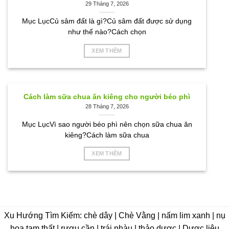
29 Tháng 7, 2026
Mục LụcCủ sâm đất là gì?Củ sâm đất được sử dụng
như thế nào?Cách chọn
XEM THÊM
Cách làm sữa chua ăn kiêng cho người béo phì
28 Tháng 7, 2026
Mục LụcVì sao người béo phì nên chọn sữa chua ăn
kiêng?Cách làm sữa chua
XEM THÊM
Xu Hướng Tìm Kiếm: chè dây | Chè Vằng | nấm lim xanh | nụ
hoa tam thất | rượu cần | trái nhàu | thảo dược | Dược liệu