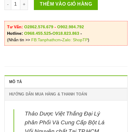
Bột Lá Vối Việt Thắng số lượng
THÊM VÀO GIỎ HÀNG
Tư Vấn:
O2862.576.679
-
O902.984.792
Hotline:
O968.455.525
-
O918.823.863
-
(Nhắn tin >>
FB:Tanphathcm
-
Zalo: ShopTP
)
MÔ TẢ
HƯỚNG DẪN MUA HÀNG & THANH TOÁN
Thảo Dược Việt Thắng Đại Lý
phân Phối Và Cung Cấp Bột Lá
Vối Nguyên chất Tại TP.HCM.