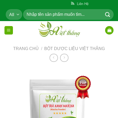
Skip
ẩm Cho Cộng Đồng
Liên Hệ
to
Tìm
content
kiếm:
TRANG CHỦ
/
BỘT DƯỢC LIỆU VIỆT THẮNG