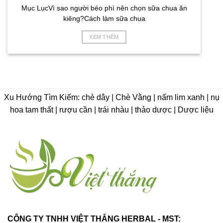
Mục LụcVì sao người béo phì nên chọn sữa chua ăn
kiêng?Cách làm sữa chua
XEM THÊM
Xu Hướng Tìm Kiếm: chè dây | Chè Vằng | nấm lim xanh | nụ
hoa tam thất | rượu cần | trái nhàu | thảo dược | Dược liệu
CÔNG TY TNHH VIỆT THẮNG HERBAL - MST: