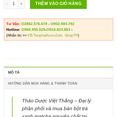
Bột Trà Xanh Matcha Việt Thắng số lượng
THÊM VÀO GIỎ HÀNG
Tư Vấn:
O2862.576.679
-
O902.984.792
Hotline:
O968.455.525
-
O918.823.863
-
(Nhắn tin >>
FB:Tanphathcm
-
Zalo: ShopTP
)
MÔ TẢ
HƯỚNG DẪN MUA HÀNG & THANH TOÁN
Thảo Dược Việt Thắng – Đại lý
phân phối và mua bán bột trà
xanh matcha nguyên chất tại