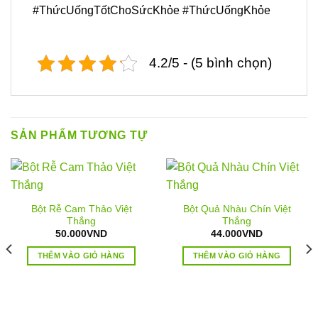
#ThứcUốngTốtChoSứcKhỏe #ThứcUốngKhỏe
4.2/5 - (5 bình chọn)
SẢN PHẨM TƯƠNG TỰ
Bột Rễ Cam Thảo Việt
Bột Quả Nhàu Chín Việt
Thắng
Thắng
50.000
VND
44.000
VND
THÊM VÀO GIỎ HÀNG
THÊM VÀO GIỎ HÀNG