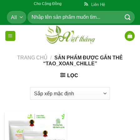
Skip
Sản Phẩm Cho Cộng Đồng
Liên Hệ
to
Tìm
content
kiếm:
TRANG CHỦ
/
SẢN PHẨM ĐƯỢC GẮN THẺ
“TAO_XOAN_CHILLE”
LỌC