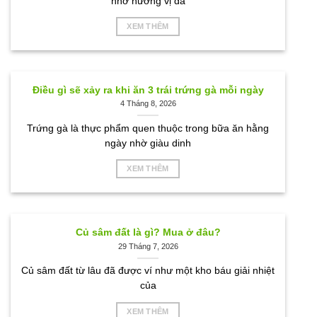
nhờ hương vị đa
được
chọn
XEM THÊM
trên
trang
sản
phẩm
Điều gì sẽ xảy ra khi ăn 3 trái trứng gà mỗi ngày
4 Tháng 8, 2026
Trứng gà là thực phẩm quen thuộc trong bữa ăn hằng
ngày nhờ giàu dinh
XEM THÊM
Củ sâm đất là gì? Mua ở đâu?
29 Tháng 7, 2026
Củ sâm đất từ lâu đã được ví như một kho báu giải nhiệt
của
XEM THÊM