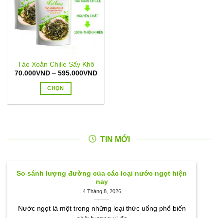
Tảo Xoắn Chille Sấy Khô
Khoảng
70.000
VND
–
595.000
VND
giá:
từ
CHỌN
70.000VND
đến
Sản
595.000VND
phẩm
này
có
TIN MỚI
nhiều
biến
thể.
Các
So sánh lượng đường của các loại nước ngọt hiện
tùy
nay
chọn
4 Tháng 8, 2026
có
Nước ngọt là một trong những loại thức uống phổ biến
thể