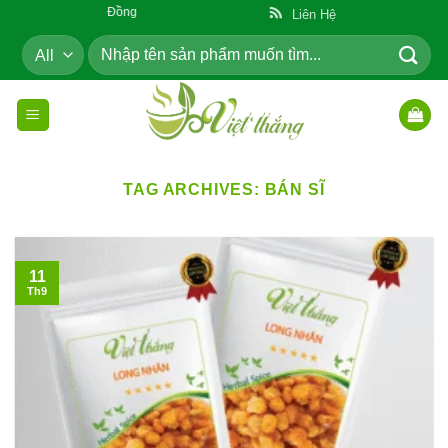
Skip
ẩm Cho Cộng Đồng
Liên Hệ
to
Tìm
content
kiếm:
TAG ARCHIVES:
BÁN SĨ
11
Th9