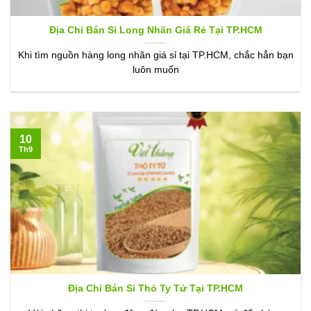
Địa Chỉ Bán Sỉ Long Nhãn Giá Rẻ Tại TP.HCM
Khi tìm nguồn hàng long nhãn giá sỉ tại TP.HCM, chắc hẳn bạn
luôn muốn
10
Th9
Địa Chỉ Bán Sỉ Thỏ Ty Tử Tại TP.HCM