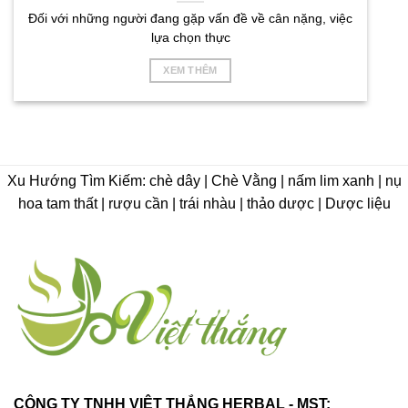
Đối với những người đang gặp vấn đề về cân nặng, việc
lựa chọn thực
XEM THÊM
Xu Hướng Tìm Kiếm: chè dây | Chè Vằng | nấm lim xanh | nụ
hoa tam thất | rượu cần | trái nhàu | thảo dược | Dược liệu
CÔNG TY TNHH VIỆT THẮNG HERBAL - MST: