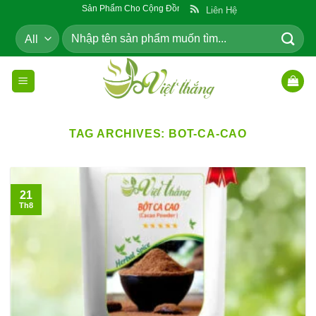
Skip
Sản Phẩm Cho Cộng Đồng
Liên Hệ
to
Tìm
content
kiếm:
TAG ARCHIVES:
BOT-CA-CAO
21
Th8