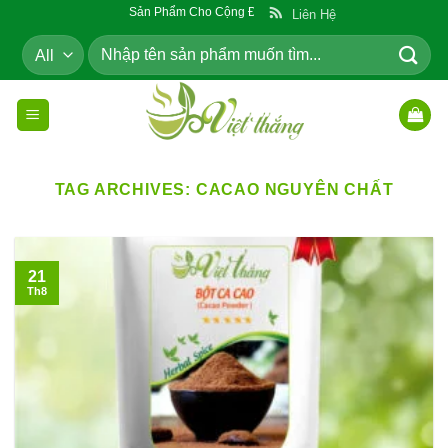
Skip
Sản Phẩm Cho Cộng Đồng
Liên Hệ
to
Tìm
content
kiếm:
TAG ARCHIVES:
CACAO NGUYÊN CHẤT
21
Th8