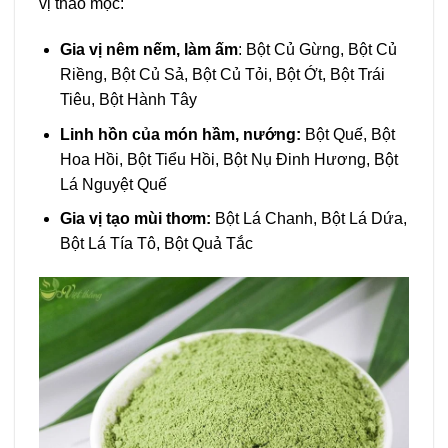
vị thảo mộc:
Gia vị nêm nếm, làm ấm
: Bột Củ Gừng, Bột Củ
Riềng, Bột Củ Sả, Bột Củ Tỏi, Bột Ớt, Bột Trái
Tiêu, Bột Hành Tây
Linh hồn của món hầm, nướng:
Bột Quế, Bột
Hoa Hồi, Bột Tiểu Hồi, Bột Nụ Đinh Hương, Bột
Lá Nguyệt Quế
Gia vị tạo mùi thơm:
Bột Lá Chanh, Bột Lá Dứa,
Bột Lá Tía Tô, Bột Quả Tắc