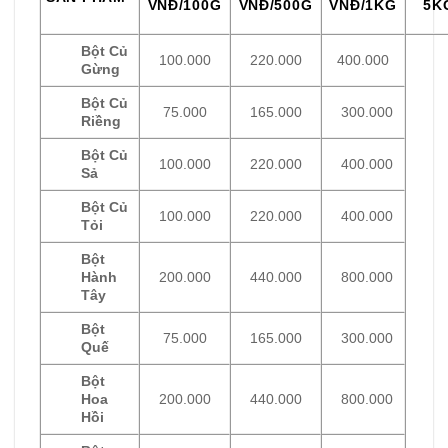
VNĐ/100G
VNĐ/500G
VNĐ/1KG
5K
Bột Củ
100.000
220.000
400.000
Gừng
Bột Củ
75.000
165.000
300.000
Riềng
Bột Củ
100.000
220.000
400.000
Sả
Bột Củ
100.000
220.000
400.000
Tỏi
Bột
Hành
200.000
440.000
800.000
Tây
Bột
75.000
165.000
300.000
Quế
Bột
Hoa
200.000
440.000
800.000
Hồi