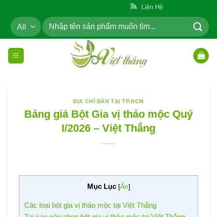
Skip
ẩm Cho Cộng Đồng
Liên Hệ
to
Tìm
content
kiếm:
ĐỊA CHỈ BÁN TẠI TP.HCM
Bảng giá Bột Gia vị thảo mộc Quý
I/2026 – Việt Thắng
Mục Lục
[
Ẩn
]
Các loại bột gia vị thảo mộc tại Việt Thắng
Tại sao nên chọn bột gia vị thảo mộc tại Việt Thắng