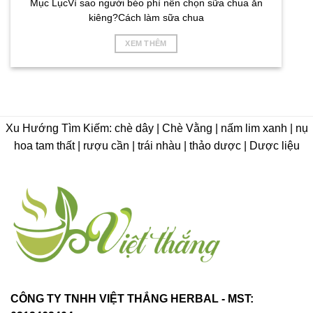
Mục LụcVì sao người béo phì nên chọn sữa chua ăn
kiêng?Cách làm sữa chua
XEM THÊM
Xu Hướng Tìm Kiếm: chè dây | Chè Vằng | nấm lim xanh | nụ
hoa tam thất | rượu cần | trái nhàu | thảo dược | Dược liệu
CÔNG TY TNHH VIỆT THẮNG HERBAL - MST: