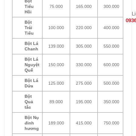
Bột
Tiểu
75.000
165.000
300.000
Hồi
L
0936
Bột
Trái
100.000
220.000
400.000
Tiêu
Bột Lá
139.000
305.000
550.000
Chanh
Bột Lá
Nguyệt
150.000
330.000
600.000
Quế
Bột Lá
125.000
275.000
500.000
Dứa
Bột
Quả
89.000
195.000
350.000
tắc
Bột Nụ
đinh
189.000
415.000
750.000
hương