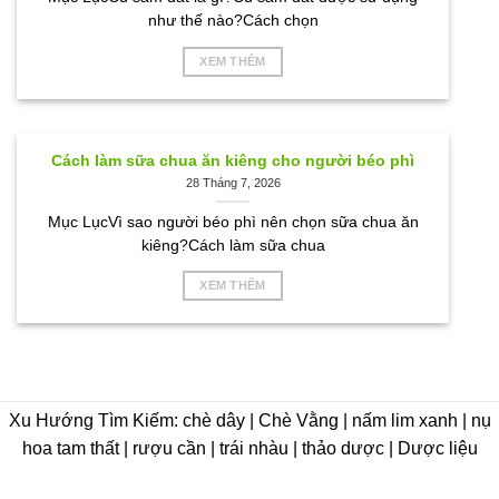
như thế nào?Cách chọn
XEM THÊM
Cách làm sữa chua ăn kiêng cho người béo phì
28 Tháng 7, 2026
Mục LụcVì sao người béo phì nên chọn sữa chua ăn
kiêng?Cách làm sữa chua
XEM THÊM
Xu Hướng Tìm Kiếm: chè dây | Chè Vằng | nấm lim xanh | nụ
hoa tam thất | rượu cần | trái nhàu | thảo dược | Dược liệu