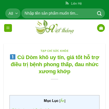
Skip
ẩm Cho Cộng Đồng
Liên Hệ
to
Tìm
content
kiếm:
TẠP CHÍ SỨC KHỎE
Củ Dòm khô uy tín, giá tốt hỗ trợ
điều trị bệnh phong thấp, đau nhức
xương khớp
Mục Lục
[
Ẩn
]