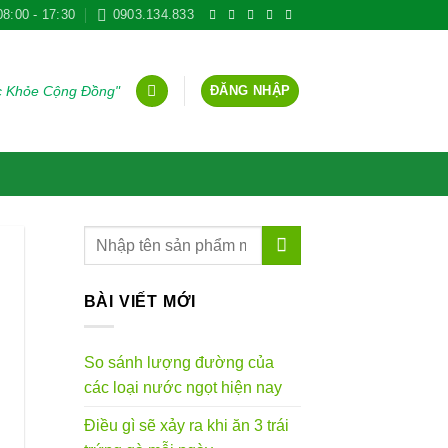
08:00 - 17:30
0903.134.833
ĐĂNG NHẬP
ức Khỏe Cộng Đồng"
BÀI VIẾT MỚI
So sánh lượng đường của
các loại nước ngọt hiện nay
Điều gì sẽ xảy ra khi ăn 3 trái