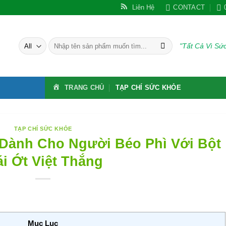
Liên Hệ
CONTACT
Tìm
"Tất Cả Vì S
kiếm:
TRANG CHỦ
TẠP CHÍ SỨC KHỎE
TẠP CHÍ SỨC KHỎE
 Dành Cho Người Béo Phì Với Bột
ái Ớt Việt Thắng
Mục Lục