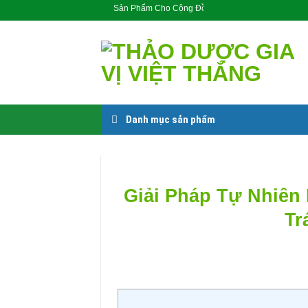
Skip
Sản Phẩm Cho Cộng Đồng
to
content
Danh mục sản phẩm
Giải Pháp Tự Nhiên
Tr