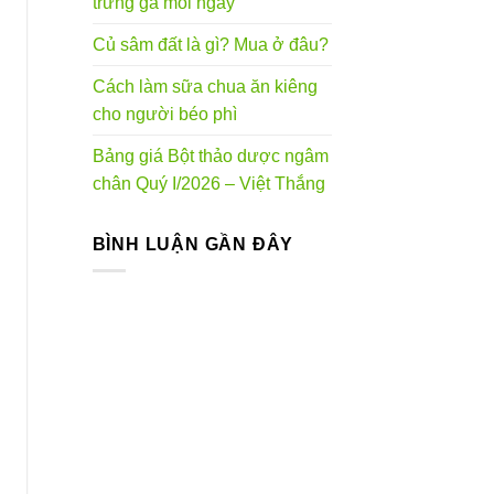
trứng gà mỗi ngày
Củ sâm đất là gì? Mua ở đâu?
Cách làm sữa chua ăn kiêng
cho người béo phì
Bảng giá Bột thảo dược ngâm
chân Quý I/2026 – Việt Thắng
BÌNH LUẬN GẦN ĐÂY