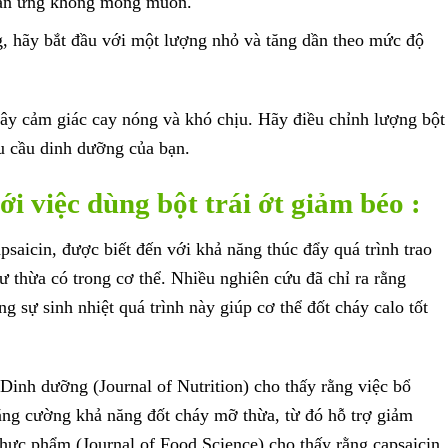
hản ứng không mong muốn.
, hãy bắt đầu với một lượng nhỏ và tăng dần theo mức độ
 gây cảm giác cay nóng và khó chịu. Hãy điều chỉnh lượng bột
u cầu dinh dưỡng của bạn.
ới việc dùng bột trái ớt giảm béo :
apsaicin, được biết đến với khả năng thúc đẩy quá trình trao
dư thừa có trong cơ thể. Nhiều nghiên cứu đã chỉ ra rằng
ng sự sinh nhiệt quá trình này giúp cơ thể đốt cháy calo tốt
Dinh dưỡng (Journal of Nutrition) cho thấy rằng việc bổ
tăng cường khả năng đốt cháy mỡ thừa, từ đó hỗ trợ giảm
Thực phẩm (Journal of Food Science) cho thấy rằng capsaicin