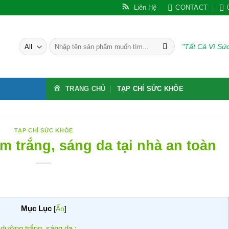
Liên Hệ
CONTACT
Tìm
"Tất Cả Vì S
kiếm:
TRANG CHỦ
TẠP CHÍ SỨC KHỎE
TẠP CHÍ SỨC KHỎE
m trắng, sáng da tại nhà an toàn
Mục Lục
[
Ẩn
]
c dưỡng trắng, sáng da :