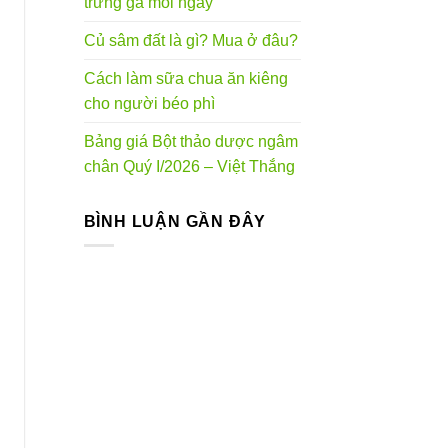
trứng gà mỗi ngày
Củ sâm đất là gì? Mua ở đâu?
Cách làm sữa chua ăn kiêng
cho người béo phì
Bảng giá Bột thảo dược ngâm
chân Quý I/2026 – Việt Thắng
BÌNH LUẬN GẦN ĐÂY