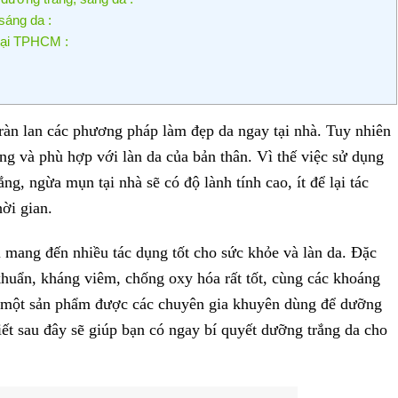
sáng da :
 tại TPHCM :
tràn lan các phương pháp làm đẹp da ngay tại nhà. Tuy nhiên
g và phù hợp với làn da của bản thân. Vì thế việc sử dụng
g, ngừa mụn tại nhà sẽ có độ lành tính cao, ít để lại tác
hời gian.
 vị mang đến nhiều tác dụng tốt cho sức khỏe và làn da. Đặc
huẩn, kháng viêm, chống oxy hóa rất tốt, cùng các khoáng
 là một sản phẩm được các chuyên gia khuyên dùng để dưỡng
iết sau đây sẽ giúp bạn có ngay bí quyết dưỡng trắng da cho