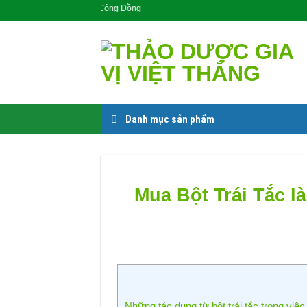
Skip
Sản Phẩm Cho Cộng Đồng
to
content
Danh mục sản phẩm
Mua Bột Trái Tắc là
Những tác dụng từ bột trái tắc trong việ