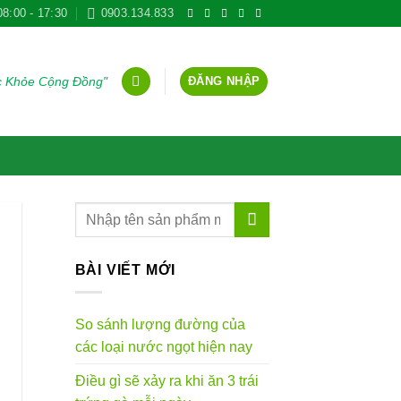
08:00 - 17:30
0903.134.833
ĐĂNG NHẬP
ức Khỏe Cộng Đồng"
BÀI VIẾT MỚI
So sánh lượng đường của
các loại nước ngọt hiện nay
Điều gì sẽ xảy ra khi ăn 3 trái