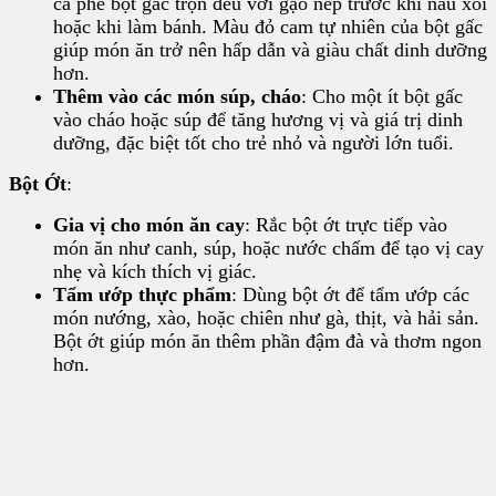
cà phê bột gấc trộn đều với gạo nếp trước khi nấu xôi
hoặc khi làm bánh. Màu đỏ cam tự nhiên của bột gấc
giúp món ăn trở nên hấp dẫn và giàu chất dinh dưỡng
hơn.
Thêm vào các món súp, cháo
: Cho một ít bột gấc
vào cháo hoặc súp để tăng hương vị và giá trị dinh
dưỡng, đặc biệt tốt cho trẻ nhỏ và người lớn tuổi.
Bột Ớt
:
Gia vị cho món ăn cay
: Rắc bột ớt trực tiếp vào
món ăn như canh, súp, hoặc nước chấm để tạo vị cay
nhẹ và kích thích vị giác.
Tẩm ướp thực phẩm
: Dùng bột ớt để tẩm ướp các
món nướng, xào, hoặc chiên như gà, thịt, và hải sản.
Bột ớt giúp món ăn thêm phần đậm đà và thơm ngon
hơn.