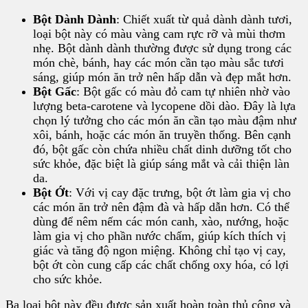
Bột Dành Dành
: Chiết xuất từ quả dành dành tươi,
loại bột này có màu vàng cam rực rỡ và mùi thơm
nhẹ. Bột dành dành thường được sử dụng trong các
món chè, bánh, hay các món cần tạo màu sắc tươi
sáng, giúp món ăn trở nên hấp dẫn và đẹp mắt hơn.
Bột Gấc
: Bột gấc có màu đỏ cam tự nhiên nhờ vào
lượng beta-carotene và lycopene dồi dào. Đây là lựa
chọn lý tưởng cho các món ăn cần tạo màu đậm như
xôi, bánh, hoặc các món ăn truyền thống. Bên cạnh
đó, bột gấc còn chứa nhiều chất dinh dưỡng tốt cho
sức khỏe, đặc biệt là giúp sáng mắt và cải thiện làn
da.
Bột Ớt
: Với vị cay đặc trưng, bột ớt làm gia vị cho
các món ăn trở nên đậm đà và hấp dẫn hơn. Có thể
dùng để nêm nếm các món canh, xào, nướng, hoặc
làm gia vị cho phần nước chấm, giúp kích thích vị
giác và tăng độ ngon miệng. Không chỉ tạo vị cay,
bột ớt còn cung cấp các chất chống oxy hóa, có lợi
cho sức khỏe.
Ba loại bột này đều được sản xuất hoàn toàn thủ công và