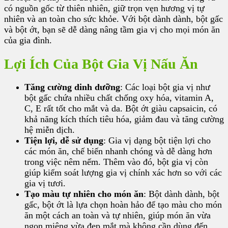
có nguồn gốc từ thiên nhiên, giữ trọn vẹn hương vị tự
nhiên và an toàn cho sức khỏe. Với bột dành dành, bột gấc
và bột ớt, bạn sẽ dễ dàng nâng tầm gia vị cho mọi món ăn
của gia đình.
Lợi Ích Của Bột Gia Vị Nấu Ăn
Tăng cường dinh dưỡng
: Các loại bột gia vị như
bột gấc chứa nhiều chất chống oxy hóa, vitamin A,
C, E rất tốt cho mắt và da. Bột ớt giàu capsaicin, có
khả năng kích thích tiêu hóa, giảm đau và tăng cường
hệ miễn dịch.
Tiện lợi, dễ sử dụng
: Gia vị dạng bột tiện lợi cho
các món ăn, chế biến nhanh chóng và dễ dàng hơn
trong việc nêm nếm. Thêm vào đó, bột gia vị còn
giúp kiểm soát lượng gia vị chính xác hơn so với các
gia vị tươi.
Tạo màu tự nhiên cho món ăn
: Bột dành dành, bột
gấc, bột ớt là lựa chọn hoàn hảo để tạo màu cho món
ăn một cách an toàn và tự nhiên, giúp món ăn vừa
ngon miệng vừa đẹp mắt mà không cần dùng đến