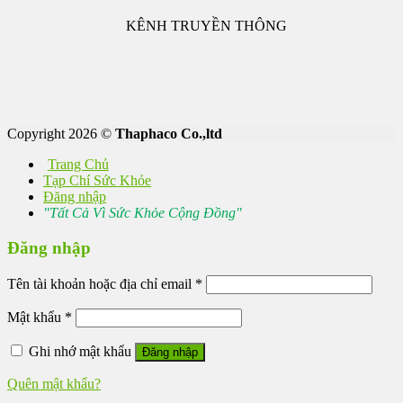
KÊNH TRUYỀN THÔNG
Copyright 2026 ©
Thaphaco Co.,ltd
Trang Chủ
Tạp Chí Sức Khỏe
Đăng nhập
"Tất Cả Vì Sức Khỏe Cộng Đồng"
Đăng nhập
Tên tài khoản hoặc địa chỉ email
*
Mật khẩu
*
Ghi nhớ mật khẩu
Đăng nhập
Quên mật khẩu?