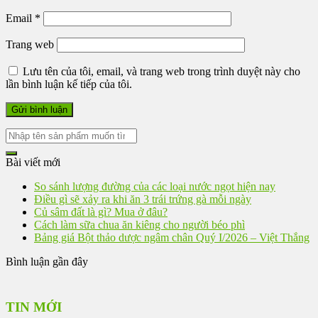
Email
*
Trang web
Lưu tên của tôi, email, và trang web trong trình duyệt này cho
lần bình luận kế tiếp của tôi.
Bài viết mới
So sánh lượng đường của các loại nước ngọt hiện nay
Điều gì sẽ xảy ra khi ăn 3 trái trứng gà mỗi ngày
Củ sâm đất là gì? Mua ở đâu?
Cách làm sữa chua ăn kiêng cho người béo phì
Bảng giá Bột thảo dược ngâm chân Quý I/2026 – Việt Thắng
Bình luận gần đây
TIN MỚI