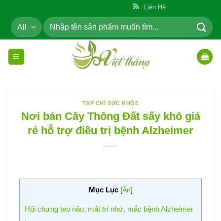
Skip
ẩm Cho Cộng Đồng
Liên Hệ
to
Tìm
content
kiếm:
TẠP CHÍ SỨC KHỎE
Nơi bán Cây Thông Đất sấy khô giá
rẻ hỗ trợ điều trị bệnh Alzheimer
Mục Lục
[
Ẩn
]
Hội chứng teo não, mất trí nhớ, mắc bệnh Alzheimer
: