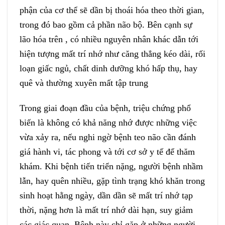
phận của cơ thể sẽ dần bị thoái hóa theo thời gian,
trong đó bao gồm cả phần não bộ. Bên cạnh sự
lão hóa trên , có nhiều nguyên nhân khác dẫn tới
hiện tượng mất trí nhớ như căng thẳng kéo dài, rối
loạn giấc ngủ, chất dinh dưỡng khó hấp thụ, hay
quê và thường xuyên mất tập trung
Trong giai đoạn đầu của bệnh, triệu chứng phổ
biến là không có khả năng nhớ được những việc
vừa xảy ra, nếu nghi ngờ bệnh teo não cần đánh
giá hành vi, tác phong và tới cơ sở y tế để thăm
khám. Khi bệnh tiến triển nặng, người bệnh nhầm
lẫn, hay quên nhiều, gặp tình trạng khó khăn trong
sinh hoạt hằng ngày, dần dần sẽ mất trí nhớ tạp
thời, nặng hơn là mất trí nhớ dài hạn, suy giảm
các giác quan. Bệnh này chỉ gặp ở những người