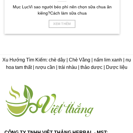
Mục LụcVì sao người béo phì nên chọn sữa chua ăn
kiêng?Cách làm sữa chua
XEM THÊM
Xu Hướng Tìm Kiếm: chè dây | Chè Vằng | nấm lim xanh | nụ
hoa tam thất | rượu cần | trái nhàu | thảo dược | Dược liệu
CÔNG TY TNHH VIỆT THẮNG HERBAL - MST: