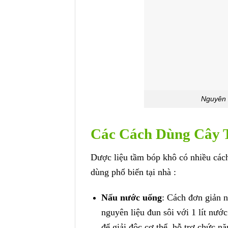
Nguyên 
Các Cách Dùng Cây 
Dược liệu tầm bóp khô có nhiều cách
dùng phổ biến tại nhà :
Nấu nước uống
: Cách đơn giản 
nguyên liệu đun sôi với 1 lít nư
để giải độc cơ thể, hỗ trợ chức n