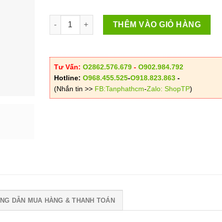
đến
Cây Tầm Bóp Khô Việt Thắng số lượng
120.00
THÊM VÀO GIỎ HÀNG
Tư Vấn:
O2862.576.679
-
O902.984.792
Hotline:
O968.455.525
-
O918.823.863
-
(Nhắn tin >>
FB:Tanphathcm
-
Zalo: ShopTP
)
NG DẪN MUA HÀNG & THANH TOÁN