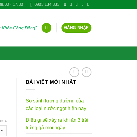
08:00 - 17:30
0903.134.833
ĐĂNG NHẬP
ức Khỏe Cộng Đồng"
BÀI VIẾT MỚI NHẤT
So sánh lượng đường của
các loại nước ngọt hiện nay
g
Điều gì sẽ xảy ra khi ăn 3 trái
XÓA
trứng gà mỗi ngày
VND