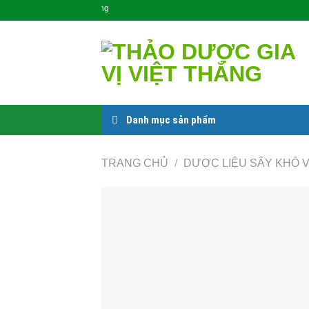
Skip
Sản Phẩm Cho Cộng Đồng
to
content
Danh mục sản phẩm
TRANG CHỦ
/
DƯỢC LIỆU SẤY KHÔ 