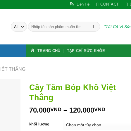
Liên Hệ
CONTACT
Tìm
"Tất Cả Vì S
kiếm:
TRANG CHỦ
TẠP CHÍ SỨC KHỎE
VIỆT THẮNG
Cây Tầm Bóp Khô Việt
Thắng
Khoản
70.000
–
120.000
VND
VND
giá:
từ
khối lượng
70.000