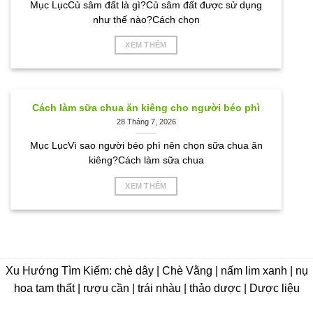
Mục LụcCủ sâm đất là gì?Củ sâm đất được sử dụng
như thế nào?Cách chọn
XEM THÊM
Cách làm sữa chua ăn kiêng cho người béo phì
28 Tháng 7, 2026
Mục LụcVì sao người béo phì nên chọn sữa chua ăn
kiêng?Cách làm sữa chua
XEM THÊM
Xu Hướng Tìm Kiếm: chè dây | Chè Vằng | nấm lim xanh | nụ
hoa tam thất | rượu cần | trái nhàu | thảo dược | Dược liệu