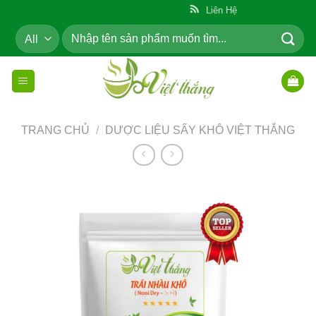
Skip
ẩm Cho Cộng Đồng
Liên Hệ
to
Tìm
content
kiếm:
TRANG CHỦ
/
DƯỢC LIỆU SẤY KHÔ VIỆT THẮNG