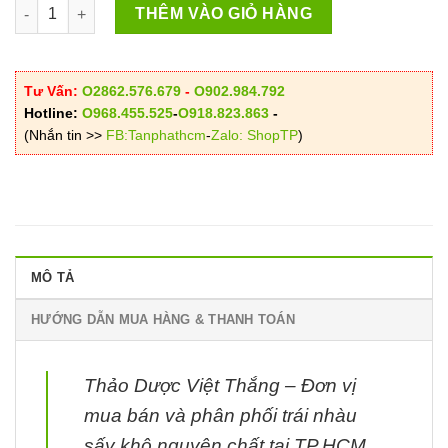
Trái Nhàu Việt Thắng số lượng
THÊM VÀO GIỎ HÀNG
Tư Vấn:
O2862.576.679
-
O902.984.792
Hotline:
O968.455.525
-
O918.823.863
-
(Nhắn tin >>
FB:Tanphathcm
-
Zalo: ShopTP
)
MÔ TẢ
HƯỚNG DẪN MUA HÀNG & THANH TOÁN
Thảo Dược Việt Thắng – Đơn vị
mua bán và phân phối trái nhàu
sấy khô nguyên chất tại TP.HCM