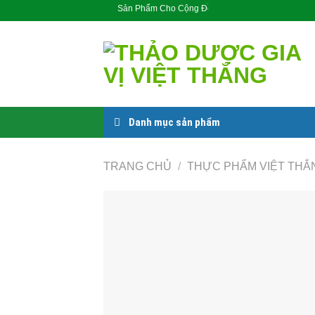
Skip
Sản Phẩm Cho Cộng Đồng
to
content
Danh mục sản phẩm
TRANG CHỦ
/
THỰC PHẨM VIỆT THẮ