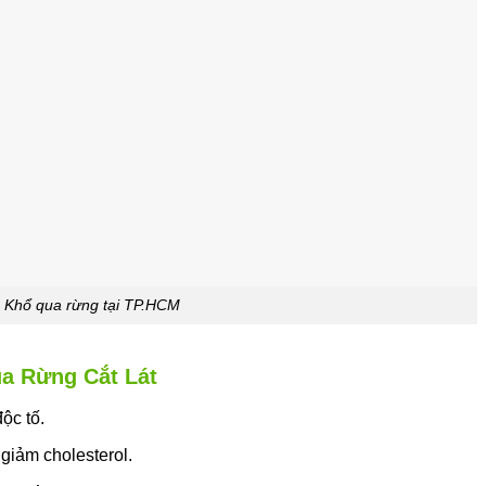
Khổ qua rừng tại TP.HCM
a Rừng Cắt Lát
độc tố.
 giảm cholesterol.