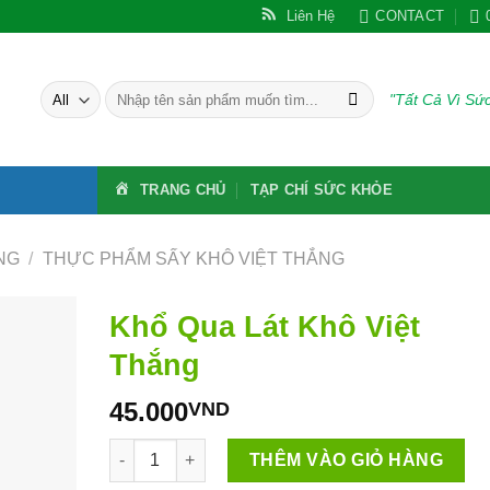
Liên Hệ
CONTACT
Tìm
"Tất Cả Vì S
kiếm:
TRANG CHỦ
TẠP CHÍ SỨC KHỎE
NG
/
THỰC PHẨM SẤY KHÔ VIỆT THẮNG
Khổ Qua Lát Khô Việt
Thắng
45.000
VND
Khổ Qua Lát Khô Việt Thắng số lượng
THÊM VÀO GIỎ HÀNG