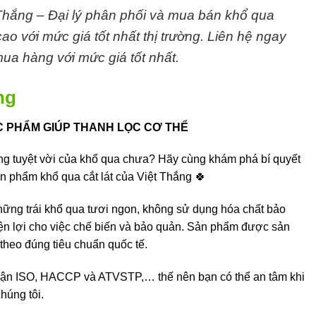
hắng – Đại lý phân phối và mua bán khổ qua
cao với mức giá tốt nhất thị trường. Liên hệ ngay
ua hàng với mức giá tốt nhất.
ng
ỰC PHẨM GIÚP THANH LỌC CƠ THỂ
ng tuyệt vời của khổ qua chưa? Hãy cùng khám phá bí quyết
ản phẩm khổ qua cắt lát của Việt Thắng 🍀
những trái khổ qua tươi ngon, không sử dụng hóa chất bảo
ện lợi cho việc chế biến và bảo quản. Sản phẩm được sản
theo đúng tiêu chuẩn quốc tế.
hận ISO, HACCP và ATVSTP,… thế nên bạn có thể an tâm khi
húng tôi.