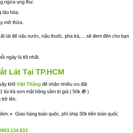
ng ngừa ung thư.
 lão hóa.
áy mỡ thừa.
ắt lát để nấu nước, nấu thuốc, pha trà,… sẽ đem đến cho bạn
 ngày là tốt nhất.
t Lát Tại TP.HCM
 sấy khô
Việt Thắng
để nhận nhiều ưu đãi
 túi trà sơn mật hồng sâm trị giá ( 50k 🎁 )
trở lên.
 5km.
Giao hàng toàn quốc, phí ship 30k trên toàn quốc
0903.134.833