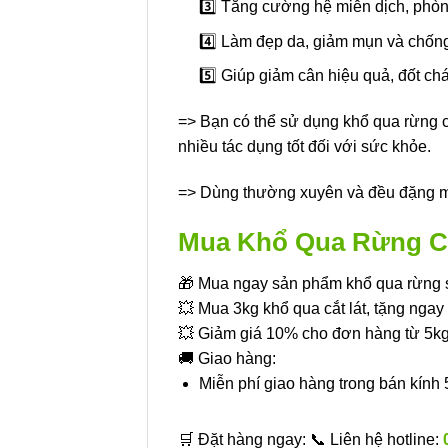
3️⃣ Tăng cường hệ miễn dịch, phò
4️⃣ Làm đẹp da, giảm mụn và chống
5️⃣ Giúp giảm cân hiệu quả, đốt ch
=> Bạn có thể sử dụng khổ qua rừng c
nhiều tác dụng tốt đối với sức khỏe.
=> Dùng thường xuyên và đều đặng mỗi
Mua Khổ Qua Rừng Cắ
🎁 Mua ngay sản phẩm khổ qua rừng
💥 Mua 3kg khổ qua cắt lát, tặng ngay 1
💥 Giảm giá 10% cho đơn hàng từ 5kg 
🚚 Giao hàng:
Miễn phí giao hàng trong bán kính
🛒 Đặt hàng ngay: 📞 Liên hệ hotline: