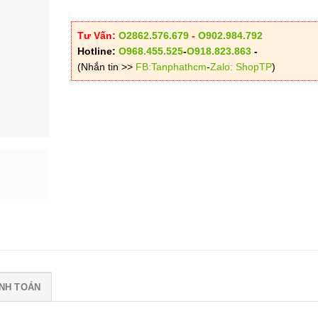
Tư Vấn:
O2862.576.679
-
O902.984.792
Hotline:
O968.455.525
-
O918.823.863
-
(Nhắn tin >>
FB:Tanphathcm
-
Zalo: ShopTP
)
NH TOÁN