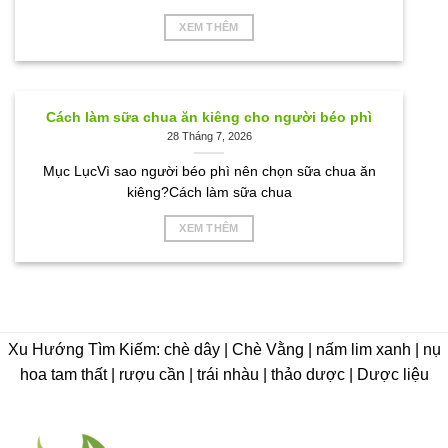
XEM THÊM
Cách làm sữa chua ăn kiêng cho người béo phì
28 Tháng 7, 2026
Mục LụcVì sao người béo phì nên chọn sữa chua ăn
kiêng?Cách làm sữa chua
XEM THÊM
Xu Hướng Tìm Kiếm: chè dây | Chè Vằng | nấm lim xanh | nụ
hoa tam thất | rượu cần | trái nhàu | thảo dược | Dược liệu