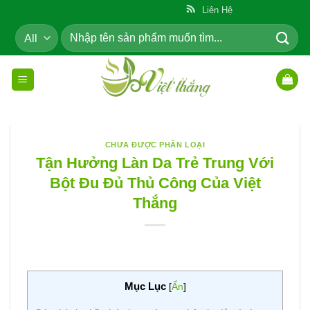
Skip
ẩm Cho Cộng Đồng
Liên Hệ
to
Tìm
content
kiếm:
CHƯA ĐƯỢC PHÂN LOẠI
Tận Hưởng Làn Da Trẻ Trung Với
Bột Đu Đủ Thủ Công Của Việt
Thắng
Mục Lục
[
Ẩn
]