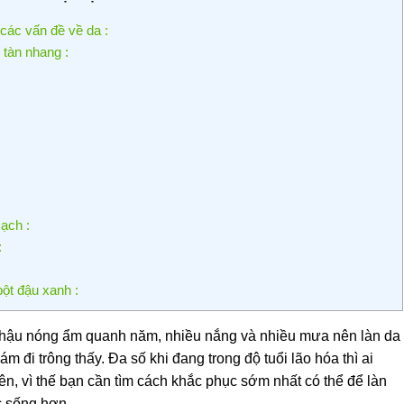
 các vấn đề về da :
tàn nhang :
ạch :
:
ột đậu xanh :
í hậu nóng ẩm quanh năm, nhiều nắng và nhiều mưa nên làn da
 đi trông thấy. Đa số khi đang trong độ tuổi lão hóa thì ai
rên, vì thế bạn cần tìm cách khắc phục sớm nhất có thể để làn
c sống hơn