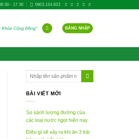
08:00 - 17:30
0903.134.833
ĐĂNG NHẬP
ức Khỏe Cộng Đồng"
BÀI VIẾT MỚI
So sánh lượng đường của
các loại nước ngọt hiện nay
Điều gì sẽ xảy ra khi ăn 3 trái