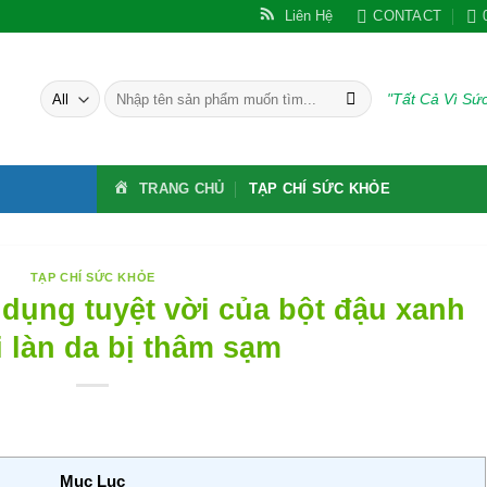
Liên Hệ
CONTACT
Tìm
"Tất Cả Vì S
kiếm:
TRANG CHỦ
TẠP CHÍ SỨC KHỎE
TẠP CHÍ SỨC KHỎE
 dụng tuyệt vời của bột đậu xanh
i làn da bị thâm sạm
Mục Lục