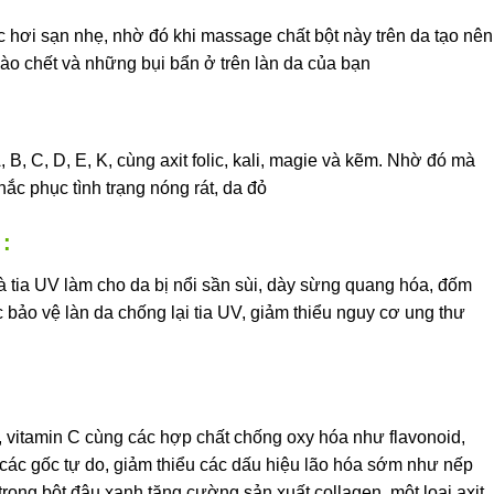
c hơi sạn nhẹ, nhờ đó khi massage chất bột này trên da tạo nên
bào chết và những bụi bẩn ở trên làn da của bạn
 B, C, D, E, K, cùng axit folic, kali, magie và kẽm. Nhờ đó mà
hắc phục tình trạng nóng rát, da đỏ
 :
 tia UV làm cho da bị nổi sần sùi, dày sừng quang hóa, đốm
 bảo vệ làn da chống lại tia UV, giảm thiểu nguy cơ ung thư
 vitamin C cùng các hợp chất chống oxy hóa như flavonoid,
 các gốc tự do, giảm thiểu các dấu hiệu lão hóa sớm như nếp
rong bột đậu xanh tăng cường sản xuất collagen, một loại axit