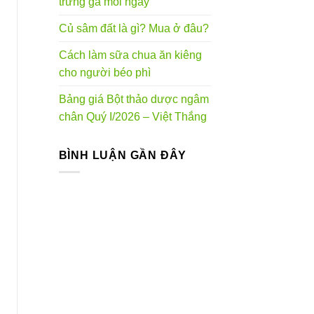
trứng gà mỗi ngày
Củ sâm đất là gì? Mua ở đâu?
Cách làm sữa chua ăn kiêng
cho người béo phì
Bảng giá Bột thảo dược ngâm
chân Quý I/2026 – Việt Thắng
BÌNH LUẬN GẦN ĐÂY