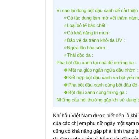
Vì sao lại dùng bột đậu xanh để cải thiện
⭐Có tác dụng làm mờ vết thâm nám, 
⭐Loại bỏ tế bào chết :
⭐Có khả năng trị mụn :
⭐Bảo vệ da tránh khỏi tia UV :
⭐Ngừa lão hóa sớm :
⭐Thải độc da :
Pha bột đậu xanh tại nhà để dưỡng da :
🍀Mặt nạ giúp ngăn ngừa dầu nhờn :
🍀Kết hợp bột đậu xanh và bột yến m
🍀Pha bột đậu xanh cùng bột đậu đỏ 
🍀Bột đậu xanh cùng trứng gà :
Những câu hỏi thường gặp khi sử dụng b
Khí hậu Việt Nam được biết đến là kh
của các chị em phụ nữ ngày một sạm nám
cũng có khả năng gặp phải tình trạng t
da được phục hồi và trông tràn đầy sứ