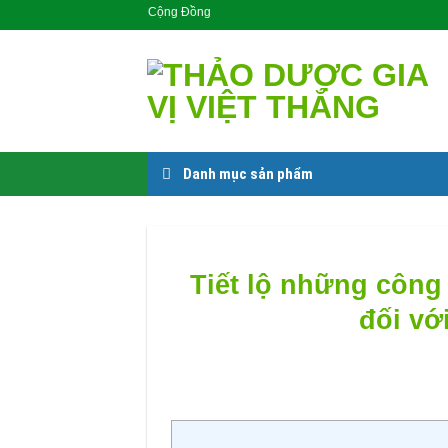
Skip
Sản Phẩm Cho Cộng Đồng
to
content
Danh mục sản phẩm
Tiết lộ những công
đối vớ