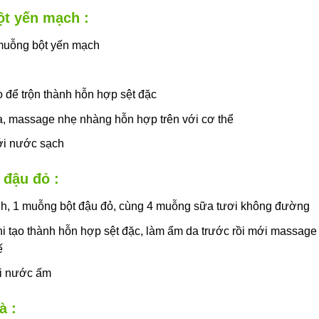
ột yến mạch :
 muỗng bột yến mạch
 để trộn thành hỗn hợp sệt đặc
a, massage nhẹ nhàng hỗn hợp trên với cơ thể
với nước sạch
 đậu đỏ :
nh, 1 muỗng bột đậu đỏ, cùng 4 muỗng sữa tươi không đường
i tạo thành hỗn hợp sệt đặc, làm ẩm da trước rồi mới massage
ế
với nước ấm
à :