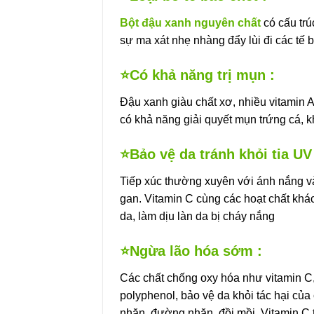
Bột đậu xanh nguyên chất
có cấu trú
sự ma xát nhẹ nhàng đẩy lùi đi các tế 
⭐Có khả năng trị mụn :
Đậu xanh giàu chất xơ, nhiều vitamin A,
có khả năng giải quyết mụn trứng cá, k
⭐Bảo vệ da tránh khỏi tia UV
Tiếp xúc thường xuyên với ánh nắng và
gan. Vitamin C cùng các hoạt chất khác
da, làm dịu làn da bị cháy nắng
⭐Ngừa lão hóa sớm :
Các chất chống oxy hóa như vitamin C,
polyphenol, bảo vệ da khỏi tác hại của
nhăn, đường nhăn, đồi mồi. Vitamin C t