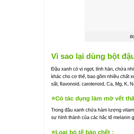
Bộ
Vì sao lại dùng bột đậu
Đậu xanh có vị ngọt, tính hàn, chứa n
khác cho cơ thể, bao gồm nhiều chất x
sắt, flavonoid, carotenoid, Ca, Mg, K, 
⭐Có tác dụng làm mờ vết th
Trong đậu xanh chứa hàm lượng vitam
sự hình thành của các hắc tố melanin 
⭐Loại bỏ tế bào chết :