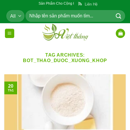
Skip
Sản Phẩm Cho Cộng Đồng
Liên Hệ
to
Tìm
content
kiếm:
TAG ARCHIVES:
BOT_THAO_DUOC_XUONG_KHOP
20
Th1