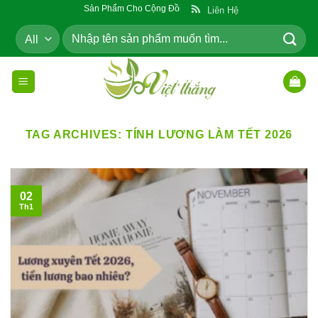
Skip
Sản Phẩm Cho Cộng Đồng
Liên Hệ
to
Tìm
content
kiếm:
TAG ARCHIVES:
TÍNH LƯƠNG LÀM TẾT 2026
02
Th1