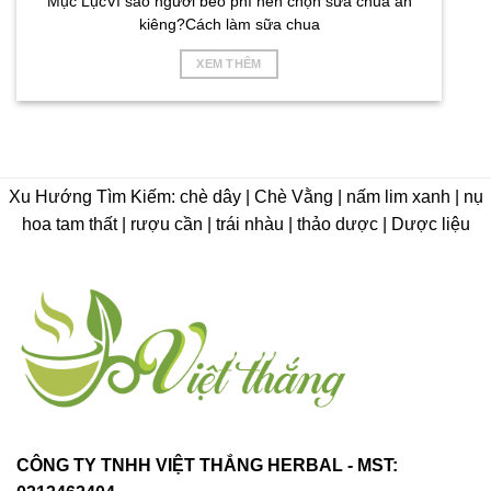
Mục LụcVì sao người béo phì nên chọn sữa chua ăn
kiêng?Cách làm sữa chua
XEM THÊM
Xu Hướng Tìm Kiếm: chè dây | Chè Vằng | nấm lim xanh | nụ
hoa tam thất | rượu cần | trái nhàu | thảo dược | Dược liệu
CÔNG TY TNHH VIỆT THẮNG HERBAL - MST: