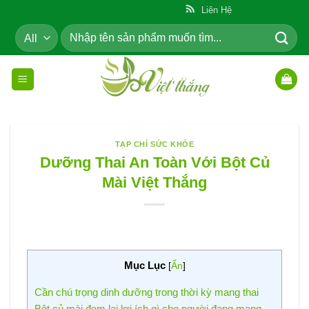
Skip
ẩm Cho Cộng Đồng
Liên Hệ
to
Tìm
content
kiếm:
TẠP CHÍ SỨC KHỎE
Dưỡng Thai An Toàn Với Bột Củ
Mài Việt Thắng
Mục Lục
[
Ẩn
]
Cần chú trọng dinh dưỡng trong thời kỳ mang thai
Bột củ mài đem lại lợi ích gì cho người đang mang