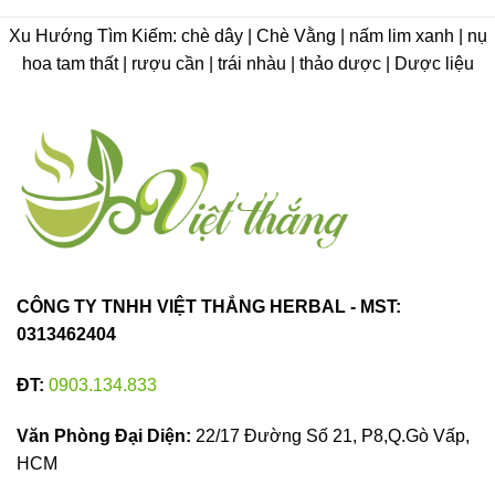
Xu Hướng Tìm Kiếm: chè dây | Chè Vằng | nấm lim xanh | nụ
hoa tam thất | rượu cần | trái nhàu | thảo dược | Dược liệu
CÔNG TY TNHH VIỆT THẮNG HERBAL - MST:
0313462404
ĐT:
0903.134.833
Văn Phòng Đại Diện:
22/17 Đường Số 21, P8,Q.Gò Vấp,
HCM