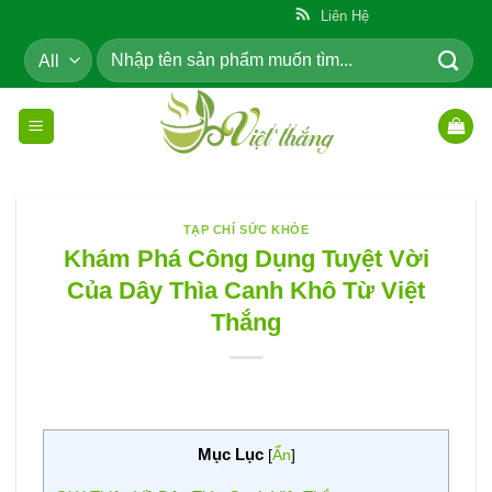
Skip
ẩm Cho Cộng Đồng
Liên Hệ
to
Tìm
content
kiếm:
TẠP CHÍ SỨC KHỎE
Khám Phá Công Dụng Tuyệt Vời
Của Dây Thìa Canh Khô Từ Việt
Thắng
Mục Lục
[
Ẩn
]