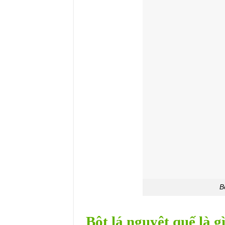
B
Bột lá nguyệt quế là gì