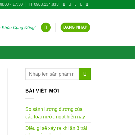
08:00 - 17:30
0903.134.833
ĐĂNG NHẬP
ức Khỏe Cộng Đồng"
BÀI VIẾT MỚI
So sánh lượng đường của
các loại nước ngọt hiện nay
Điều gì sẽ xảy ra khi ăn 3 trái