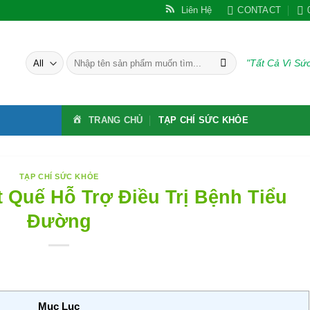
Liên Hệ
CONTACT
Tìm
"Tất Cả Vì S
kiếm:
TRANG CHỦ
TẠP CHÍ SỨC KHỎE
TẠP CHÍ SỨC KHỎE
 Quế Hỗ Trợ Điều Trị Bệnh Tiểu
Đường
Mục Lục