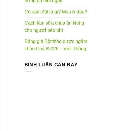
trứng gà mỗi ngày
Củ sâm đất là gì? Mua ở đâu?
Cách làm sữa chua ăn kiêng
cho người béo phì
Bảng giá Bột thảo dược ngâm
chân Quý I/2026 – Việt Thắng
BÌNH LUẬN GẦN ĐÂY