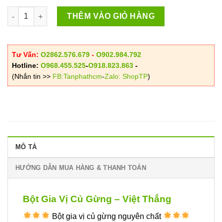
Bột Củ Gừng Nguyên Chất số lượng
THÊM VÀO GIỎ HÀNG
Tư Vấn:
O2862.576.679
-
O902.984.792
Hotline:
O968.455.525
-
O918.823.863
-
(Nhắn tin >>
FB:Tanphathcm
-
Zalo: ShopTP
)
MÔ TẢ
HƯỚNG DẪN MUA HÀNG & THANH TOÁN
Bột Gia Vị Củ Gừng – Việt Thắng
Bột gia vị củ gừng nguyên chất