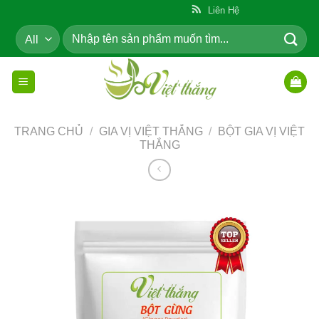
Skip
ẩm Cho Cộng Đồng
Liên Hệ
to
Tìm
content
kiếm:
TRANG CHỦ
/
GIA VỊ VIỆT THẮNG
/
BỘT GIA VỊ VIỆT
THẮNG