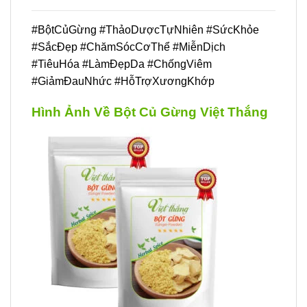
#BộtCủGừng #ThảoDượcTựNhiên #SứcKhỏe
#SắcĐẹp #ChămSócCơThể #MiễnDịch
#TiêuHóa #LàmĐẹpDa #ChốngViêm
#GiảmĐauNhức #HỗTrợXươngKhớp
Hình Ảnh Về Bột Củ Gừng Việt Thắng