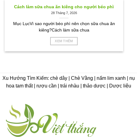
Cách làm sữa chua ăn kiêng cho người béo phì
28 Tháng 7, 2026
Mục LụcVì sao người béo phì nên chọn sữa chua ăn
kiêng?Cách làm sữa chua
XEM THÊM
Xu Hướng Tìm Kiếm: chè dây | Chè Vằng | nấm lim xanh | nụ
hoa tam thất | rượu cần | trái nhàu | thảo dược | Dược liệu