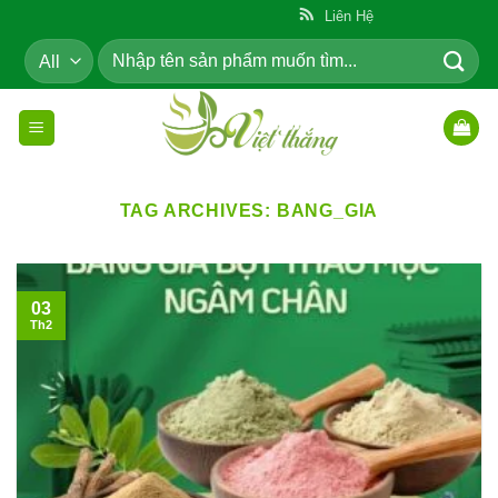
Skip
ẩm Cho Cộng Đồng
Liên Hệ
to
Tìm
content
kiếm:
TAG ARCHIVES:
BANG_GIA
03
Th2