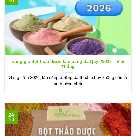
Th1
Bảng giá Bột thảo dược làm trắng da Quý I/2026 – Việt
Thắng
Sang năm 2026, làn sóng dưỡng da thuần chay không còn là
xu hướng nhất
24
Th1