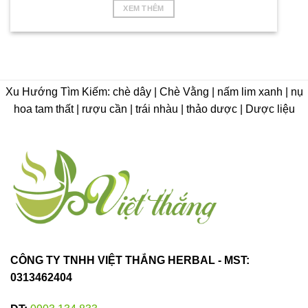
XEM THÊM
Xu Hướng Tìm Kiếm: chè dây | Chè Vằng | nấm lim xanh | nụ
hoa tam thất | rượu cần | trái nhàu | thảo dược | Dược liệu
CÔNG TY TNHH VIỆT THẮNG HERBAL - MST:
0313462404