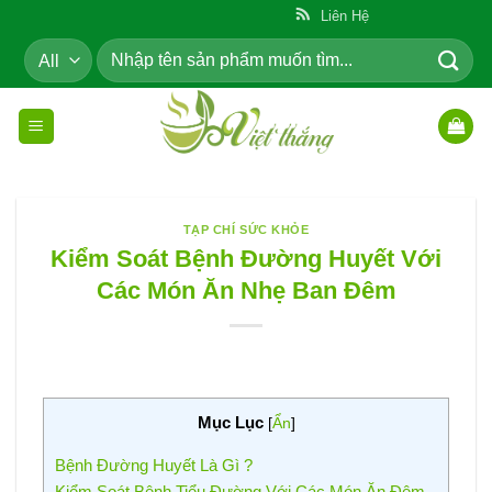
Skip
ẩm Cho Cộng Đồng
Liên Hệ
to
Tìm
content
kiếm:
TẠP CHÍ SỨC KHỎE
Kiểm Soát Bệnh Đường Huyết Với
Các Món Ăn Nhẹ Ban Đêm
Mục Lục
[
Ẩn
]
Bệnh Đường Huyết Là Gì ?
Kiểm Soát Bệnh Tiểu Đường Với Các Món Ăn Đêm